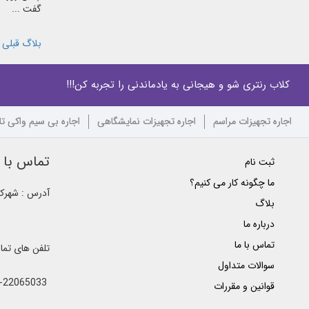
گفت ...
بلاگ قبلی
کلاب رنتری شو و هیجانی به یادماندنی را تجربه کن!!!
اجاره تجهیزات مراسم
اجاره تجهیزات نمایشگاهی
اجاره بی سیم واکی ت
تماس با ک
ثبت نام
ما چگونه کار می کنیم؟
آدرس : شهرک غ
بلاگ
درباره ما
تماس با ما
تلفن های تم
سوالات متداول
021-22065033 - 021-22368641 - 021-22368642 - 021-22368643 - 0912-5852445
قوانین و مقررات