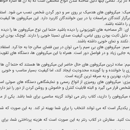
 کار برد. تمامی اینها دلیل ساخته شدن انواع مختلفی است که به آن ها اشاره خواهی
یک: میکروفون های هدمیک بر روی سر و دور گردن شخص نصب می شود. استفاده 
گزار کنندگان مراسمات یا در بین خوانندگان کاربرد دارد. این میکروفون ها کیفی
را داشته باشند.
ای: اگر مصاحبه های تلویزیونی را دیده باشید حتما این نوع میکروفون ها را دیده
 دلیل ثابت بودن روی لباس، کیفیت صدای نسبتا خوبی را دارند. کوچک بودن این 
 نکنند و نمای خوبی داشته باشند.
یم: میکروفون های بی سیم را می توان در بین فضای سالن جا به جا کرد. استفاد
 به جایی زیاد و در فواصل دور است. همراه با این میکروفون ها، دستگاه های تقوی
یم: ساده ترین میکروفون های حال حاضر این میکروفون ها هستند که حتما آن ها را
یا خواننده و یا گوینده محدودیت ایجاد کند، اما کیفیت بسیار مناسب و خوبی را 
رد، بهترین و به صرفه ترین گزینه است.
یزی: میکروفون های رومیزی از انواع رسمی و نمایشگاهی دستگاه های صوتی است
ص قرار می گیرد و البته قابلیت کنترل و خاموش و روشن کردن از دور را نیز دارد
 میکروفون را دارید، کلاب رنتر می تواند گزینه مناسبی برای شما باشد. یکی از
 یکدیگر است که می تواند انتخاب را برای شما بهینه تر کند. به این صورت که شما
ست کنید. سفارش در کلاب رنتر به این صورت است که هزینه پرداختی شما، برای