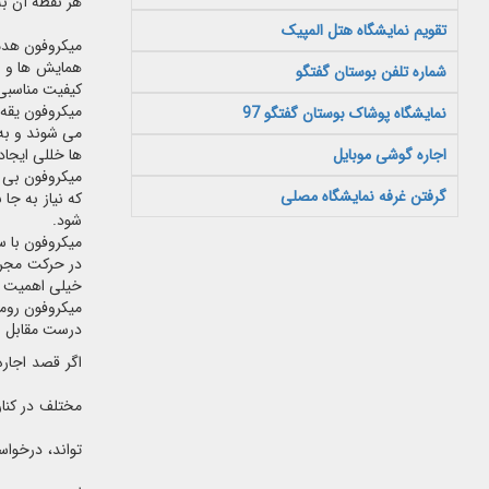
هر نقطه آن به
تقویم نمایشگاه هتل المپیک
میکروفون هدم
همایش ها و بر
شماره تلفن بوستان گفتگو
کیفیت مناسبی 
میکروفون یقه 
نمایشگاه پوشاک بوستان گفتگو 97
می شوند و به
اجاره گوشی موبایل
ها خللی ایجاد
میکروفون بی س
گرفتن غرفه نمایشگاه مصلی
که نیاز به جا
شود.
میکروفون با س
در حرکت مجری 
خیلی اهمیت دا
میکروفون روم
درست مقابل شخ
اگر قصد اجاره
مختلف در کنار
تواند، درخوا