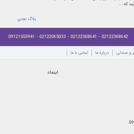
د که....
بلاگ بعدی
- 09121553941
- 02122065033
- 02122368641
02122368642
ز و صندلی
درباره ما
تماس با ما
اینماد