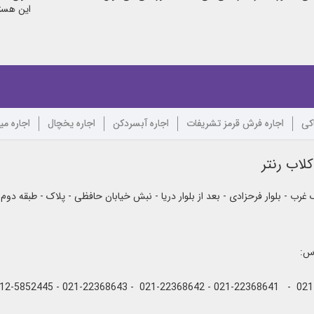
این هستی
اکی
اجاره فرش قرمز تشریفات
اجاره آبسردکن
اجاره یخچال
اجاره می
لاب رنتر
رب - بلوار فرحزادی - بعد از بلوار دریا - نبش خیابان حافظی - پلاک - طبقه دوم
اس: