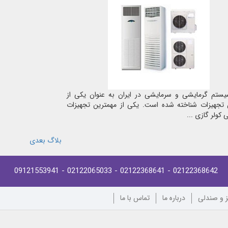
ستم گرمایشی و سرمایشی در ایران به عنوان یکی از
 تجهیزات شناخته شده است. یکی از مهمترین تجهیزات
کولر گازی ...
بلاگ بعدی
- 09121553941
- 02122065033
- 02122368641
02122368642
ز و صندلی
درباره ما
تماس با ما