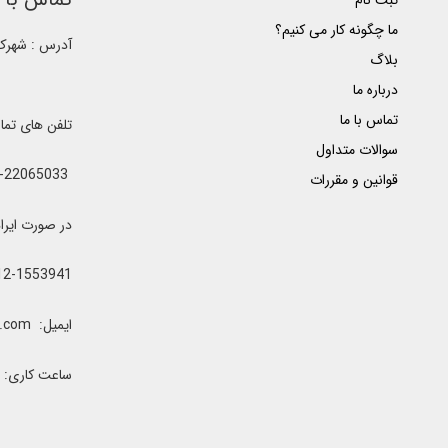
ثبت نام
ما چگونه کار می کنیم؟
آدرس : شهرک غ
بلاگ
درباره ما
تماس با ما
تلفن های تم
سوالات متداول
021-22065033 - 021-22368641 - 021-22368642 - 021-22368643 - 0912-5852445
قوانین و مقررات
در صورت ایراد یا اشغال خطوط 
12-1553941
ایمیل: clubrenter@gmail.com
ساعت کاری: همه رو