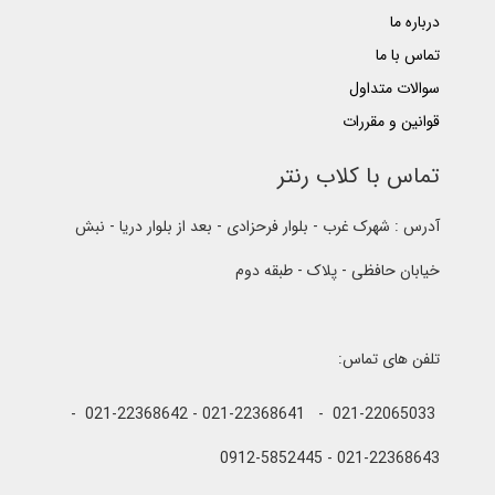
درباره ما
تماس با ما
سوالات متداول
قوانین و مقررات
تماس با کلاب رنتر
آدرس : شهرک غرب - بلوار فرحزادی - بعد از بلوار دریا - نبش
خیابان حافظی - پلاک - طبقه دوم
تلفن های تماس:
021-22065033 - 021-22368641 - 021-22368642 -
021-22368643 - 0912-5852445