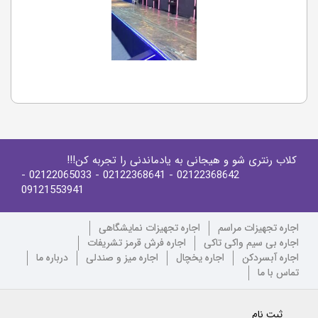
کلاب رنتری شو و هیجانی به یادماندنی را تجربه کن!!!
-
- 02122065033
- 02122368641
02122368642
09121553941
اجاره تجهیزات مراسم
اجاره تجهیزات نمایشگاهی
اجاره بی سیم واکی تاکی
اجاره فرش قرمز تشریفات
اجاره آبسردکن
اجاره یخچال
اجاره میز و صندلی
درباره ما
تماس با ما
ثبت نام