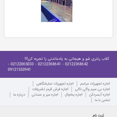
کلاب رنتری شو و هیجانی به یادماندنی را تجربه کن!!!
-
- 02122065033
- 02122368641
02122368642
09121553941
اجاره تجهیزات مراسم
اجاره تجهیزات نمایشگاهی
اجاره بی سیم واکی تاکی
اجاره فرش قرمز تشریفات
اجاره آبسردکن
اجاره یخچال
اجاره میز و صندلی
درباره ما
تماس با ما
ثبت نام