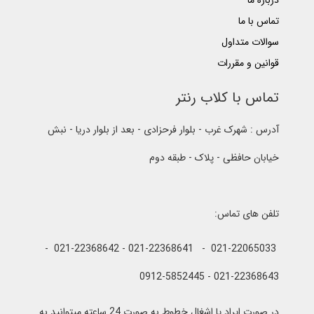
درباره ما
تماس با ما
سوالات متداول
قوانین و مقررات
تماس با کلاب رنتر
آدرس : شهرک غرب - بلوار فرحزادی - بعد از بلوار دریا - نبش
خیابان حافظی - پلاک - طبقه دوم
تلفن های تماس:
021-22065033 - 021-22368641 - 021-22368642 -
021-22368643 - 0912-5852445
در صورت ایراد یا اشغال خطوط به صورت 24 ساعته میتوانید به