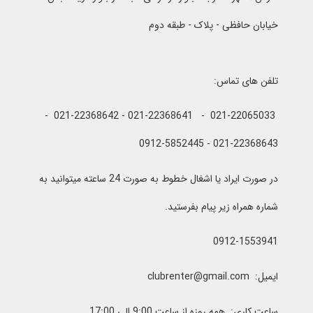
خیابان حافظی - پلاک - طبقه دوم
تلفن های تماس:
021-22065033 - 021-22368641 - 021-22368642 -
021-22368643 - 0912-5852445
در صورت ایراد یا اشغال خطوط به صورت 24 ساعته میتوانید به
شماره همراه زیر پیام بفرستید.
0912-1553941
ایمیل: clubrenter@gmail.com
ساعت کاری: همه روزه از ساعت 9:00 الی 17:00