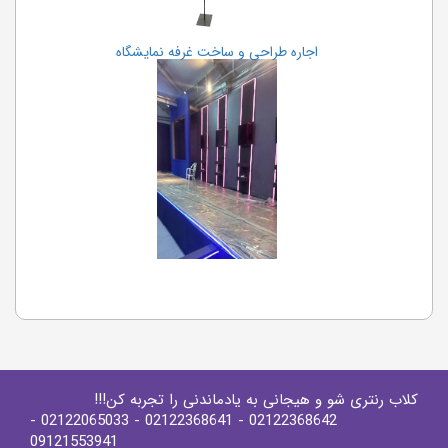
اجاره طراحی و ساخت غرفه نمایشگاه
کلاب رنتری شو و هیجانی به یادماندنی را تجربه کن!!!
-
- 02122065033
- 02122368641
02122368642
09121553941