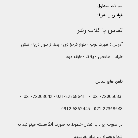
سوالات متداول
قوانین و مقررات
تماس با کلاب رنتر
آدرس : شهرک غرب - بلوار فرحزادی - بعد از بلوار دریا - نبش
خیابان حافظی - پلاک - طبقه دوم
تلفن های تماس:
021-22065033 - 021-22368641 - 021-22368642 -
021-22368643 - 0912-5852445
در صورت ایراد یا اشغال خطوط به صورت 24 ساعته میتوانید به
شماره همراه زیر پیام بفرستید.