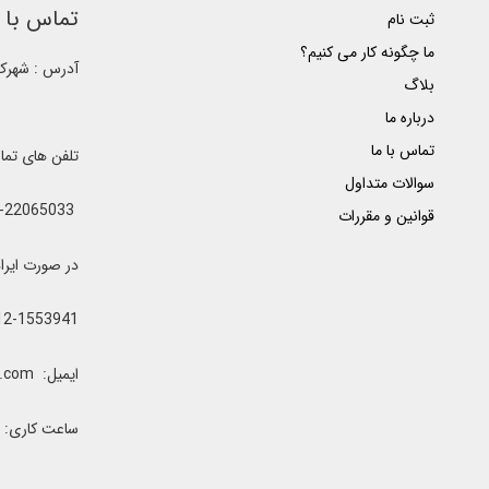
تماس با ک
ثبت نام
ما چگونه کار می کنیم؟
آدرس : شهرک غ
بلاگ
درباره ما
تماس با ما
تلفن های تم
سوالات متداول
021-22065033 - 021-22368641 - 021-22368642 - 021-22368643 - 0912-5852445
قوانین و مقررات
در صورت ایراد یا اشغال خطوط 
12-1553941
ایمیل: clubrenter@gmail.com
ساعت کاری: همه رو