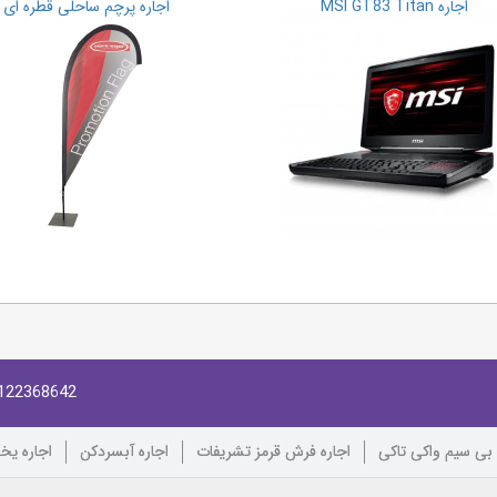
اجاره MSI GT83 Titan
اجاره پرچم ساحلی قطره ای
122368642
 بی سیم واکی تاکی
اجاره فرش قرمز تشریفات
اجاره آبسردکن
اجاره یخ