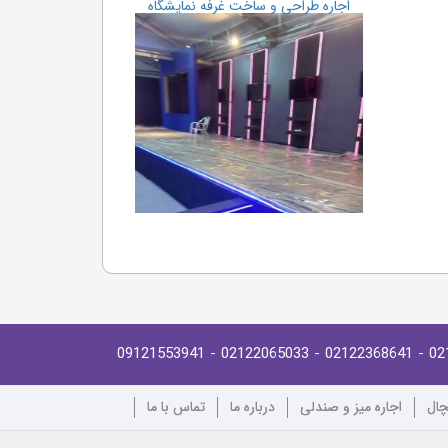
اجاره طراحی و ساخت غرفه نمایشگاه
- 09121553941
- 02122065033
- 02122368641
02
چال
اجاره میز و صندلی
درباره ما
تماس با ما