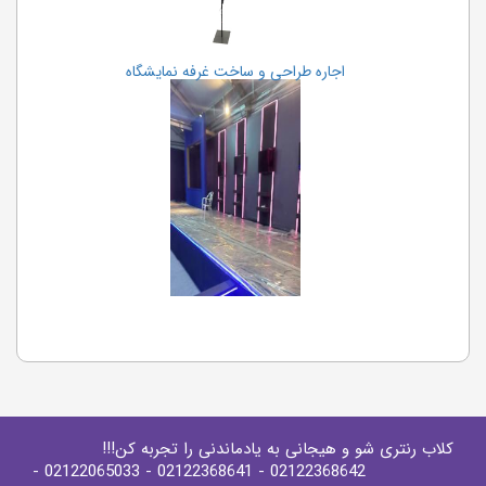
اجاره طراحی و ساخت غرفه نمایشگاه
کلاب رنتری شو و هیجانی به یادماندنی را تجربه کن!!!
-
- 02122065033
- 02122368641
02122368642