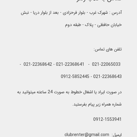
آدرس : شهرک غرب - بلوار فرحزادی - بعد از بلوار دریا - نبش
خیابان حافظی - پلاک - طبقه دوم
تلفن های تماس:
021-22065033 - 021-22368641 - 021-22368642 -
021-22368643 - 0912-5852445
در صورت ایراد یا اشغال خطوط به صورت 24 ساعته میتوانید به
شماره همراه زیر پیام بفرستید.
0912-1553941
ایمیل: clubrenter@gmail.com