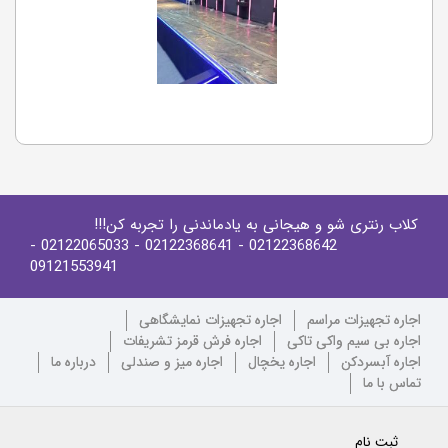
کلاب رنتری شو و هیجانی به یادماندنی را تجربه کن!!!
-
- 02122065033
- 02122368641
02122368642
09121553941
اجاره تجهیزات مراسم
اجاره تجهیزات نمایشگاهی
اجاره بی سیم واکی تاکی
اجاره فرش قرمز تشریفات
اجاره آبسردکن
اجاره یخچال
اجاره میز و صندلی
درباره ما
تماس با ما
ثبت نام