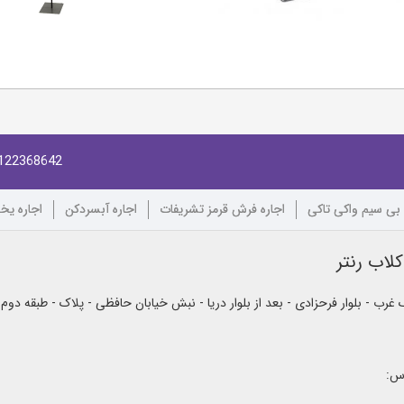
122368642
 بی سیم واکی تاکی
اجاره فرش قرمز تشریفات
اجاره آبسردکن
اجاره یخ
لاب رنتر
رب - بلوار فرحزادی - بعد از بلوار دریا - نبش خیابان حافظی - پلاک - طبقه دوم
اس: