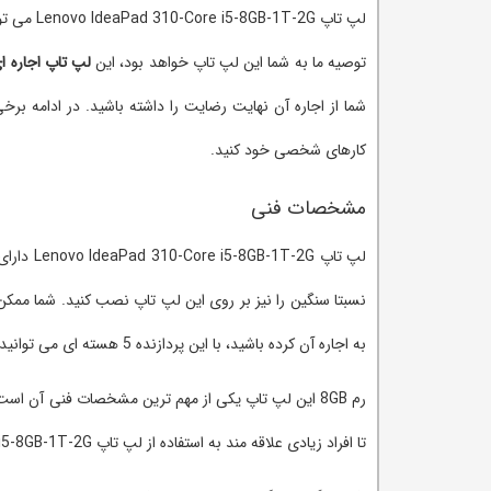
لپ تاپ Lenovo IdeaPad 310-Core i5-8GB-1T-2G می تواند یکی از بهترین گزینه ها برای
توصیه ما به شما این لپ تاپ خواهد بود، این
لپ تاپ اجاره ا
شما از اجاره آن نهایت رضایت را داشته باشید. در ادامه برخ
کارهای شخصی خود کنید.
مشخصات فنی
نسبتا سنگین را نیز بر روی این لپ تاپ نصب کنید. شما ممک
به اجاره آن کرده باشید، با این پردازنده 5 هسته ای می توانید مطمئن باشید که با هر هدفی که آن را اجاره کرده اید می توانید به خوبی از آن در جهت پیشبرد هدف خود استفاده کنید.
رم 8GB این لپ تاپ یکی از مهم ترین مشخصات فنی آن اس
تا افراد زیادی علاقه مند به استفاده از لپ تاپ Lenovo IdeaPad 310-Core i5-8GB-1T-2G باشند.