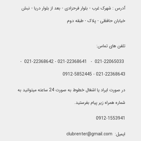
آدرس : شهرک غرب - بلوار فرحزادی - بعد از بلوار دریا - نبش
خیابان حافظی - پلاک - طبقه دوم
تلفن های تماس:
021-22065033 - 021-22368641 - 021-22368642 -
021-22368643 - 0912-5852445
در صورت ایراد یا اشغال خطوط به صورت 24 ساعته میتوانید به
شماره همراه زیر پیام بفرستید.
0912-1553941
ایمیل: clubrenter@gmail.com