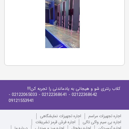
کلاب رنتری شو و هیجانی به یادماندنی را تجربه کن!!!
-
- 02122065033
- 02122368641
02122368642
09121553941
اجاره تجهیزات مراسم
اجاره تجهیزات نمایشگاهی
اجاره بی سیم واکی تاکی
اجاره فرش قرمز تشریفات
اجاره آبسردکن
اجاره یخچال
اجاره میز و صندلی
درباره ما