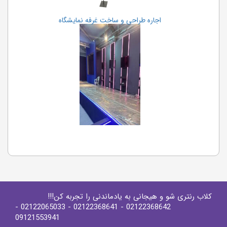
اجاره طراحی و ساخت غرفه نمایشگاه
کلاب رنتری شو و هیجانی به یادماندنی را تجربه کن!!!
-
- 02122065033
- 02122368641
02122368642
09121553941