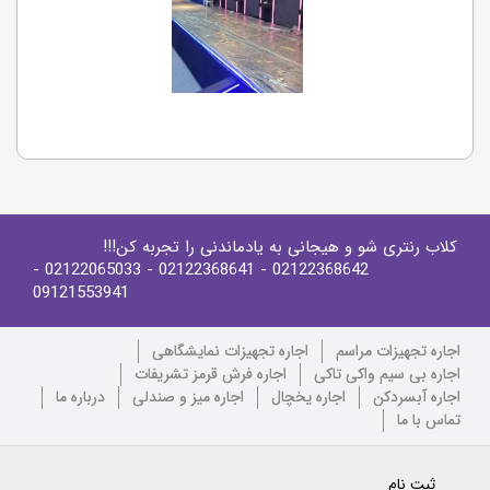
کلاب رنتری شو و هیجانی به یادماندنی را تجربه کن!!!
-
- 02122065033
- 02122368641
02122368642
09121553941
اجاره تجهیزات مراسم
اجاره تجهیزات نمایشگاهی
اجاره بی سیم واکی تاکی
اجاره فرش قرمز تشریفات
اجاره آبسردکن
اجاره یخچال
اجاره میز و صندلی
درباره ما
تماس با ما
ثبت نام