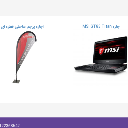
اجاره MSI GT83 Titan
اجاره پرچم ساحلی قطره ای
122368642