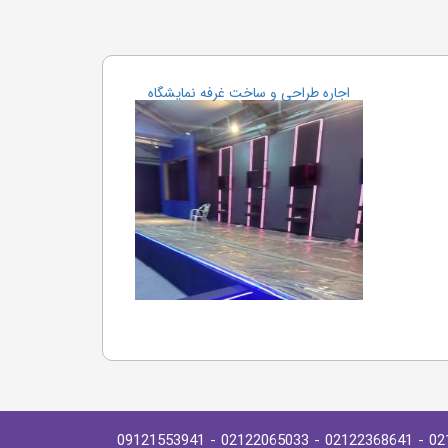
اجاره طراحی و ساخت غرفه نمایشگاه
- 09121553941
- 02122065033
- 02122368641
02