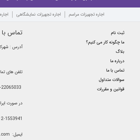
اجاره تجهیزات مراسم
اجاره تجهیزات نمایشگاهی
اجاره
تماس با ک
ثبت نام
ما چگونه کار می کنیم؟
آدرس : شهرک غ
بلاگ
درباره ما
تماس با ما
تلفن های تم
سوالات متداول
021-22065033 - 021-22368641 - 021-22368642 - 021-22368643 - 0912-5852445
قوانین و مقررات
در صورت ایراد یا اشغال خطوط 
12-1553941
ایمیل: clubrenter@gmail.com