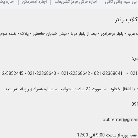
 بی سیم واکی تاکی
اجاره فرش قرمز تشریفات
اجاره آبسردکن
اجاره یخ
لاب رنتر
رب - بلوار فرحزادی - بعد از بلوار دریا - نبش خیابان حافظی - پلاک - طبقه دوم
اس:
به صورت 24 ساعته میتوانید به شماره همراه زیر پیام بفرستید.
09
زه از ساعت 9:00 الی 17:00