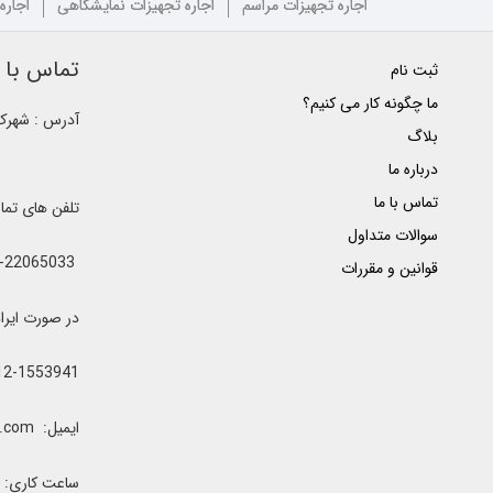
اجاره تجهیزات مراسم
اجاره تجهیزات نمایشگاهی
اجاره
تماس با ک
ثبت نام
ما چگونه کار می کنیم؟
آدرس : شهرک غ
بلاگ
درباره ما
تماس با ما
تلفن های تم
سوالات متداول
021-22065033 - 021-22368641 - 021-22368642 - 021-22368643 - 0912-5852445
قوانین و مقررات
در صورت ایراد یا اشغال خطوط 
12-1553941
ایمیل: clubrenter@gmail.com
ساعت کاری: همه رو