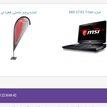
اجاره MSI GT83 Titan
اجاره پرچم ساحلی قطره ای
122368642