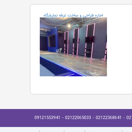
اجاره طراحی و ساخت غرفه نمایشگاه
- 09121553941
- 02122065033
- 02122368641
02