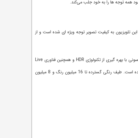
ود همه توجه ها را به خود جلب می‌کند.
 در طراحی این تلویزیون به کیفیت تصویر توجه ویژه ای شده است و از
کیفیت تصویر این تلویزیون 4K است و از رزولوشن تصویر 2160*3840 برای نمایش جزئیات تصویر استفاده شده است. تلویزیون های سری F سونی با بهره گیری از تکنولوژی HDR و همچنین فناوری Live
focus رنگ های زنده تری به تصویر می‌بخشد. در این تلویزیون برای درخشندگی هر چه بیشتر تصاویر از تکنولوژی triluminos استفاده شده است. طیف رنگی گسترده تا 16 میلیون رنگ و 8 میلیون