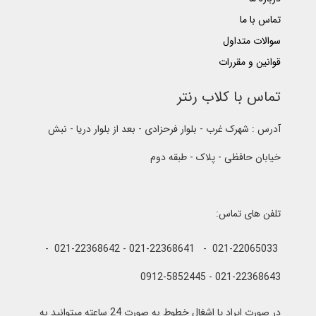
تماس با ما
سوالات متداول
قوانین و مقررات
تماس با کلاب رنتر
آدرس : شهرک غرب - بلوار فرحزادی - بعد از بلوار دریا - نبش
خیابان حافظی - پلاک - طبقه دوم
تلفن های تماس:
021-22065033 - 021-22368641 - 021-22368642 -
021-22368643 - 0912-5852445
در صورت ایراد یا اشغال خطوط به صورت 24 ساعته میتوانید به