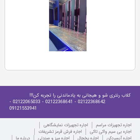
کلاب رنتری شو و هیجانی به یادماندنی را تجربه کن!!!
-
- 02122065033
- 02122368641
02122368642
09121553941
اجاره تجهیزات مراسم
اجاره تجهیزات نمایشگاهی
اجاره بی سیم واکی تاکی
اجاره فرش قرمز تشریفات
اجاره آبسردکن
اجاره یخچال
اجاره میز و صندلی
درباره ما