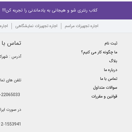
کلاب رنتری شو و هیجانی به یادماندنی را تجربه کن!!!
اجاره تجهیزات مراسم
اجاره تجهیزات نمایشگاهی
اجاره
تماس با ک
ثبت نام
ما چگونه کار می کنیم؟
آدرس : شهرک غ
بلاگ
درباره ما
تماس با ما
تلفن های تم
سوالات متداول
021-22065033 - 021-22368641 - 021-22368642 - 021-22368643 - 0912-5852445
قوانین و مقررات
در صورت ایراد یا اشغال خطوط 
12-1553941