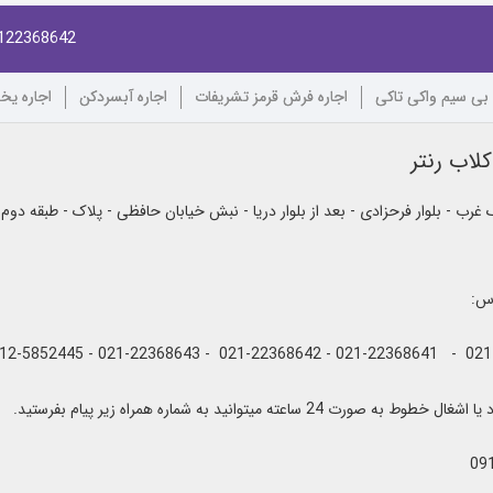
122368642
 بی سیم واکی تاکی
اجاره فرش قرمز تشریفات
اجاره آبسردکن
اجاره یخ
لاب رنتر
رب - بلوار فرحزادی - بعد از بلوار دریا - نبش خیابان حافظی - پلاک - طبقه دوم
اس:
به صورت 24 ساعته میتوانید به شماره همراه زیر پیام بفرستید.
09