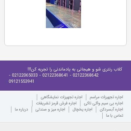
کلاب رنتری شو و هیجانی به یادماندنی را تجربه کن!!!
-
- 02122065033
- 02122368641
02122368642
09121553941
اجاره تجهیزات مراسم
اجاره تجهیزات نمایشگاهی
اجاره بی سیم واکی تاکی
اجاره فرش قرمز تشریفات
اجاره آبسردکن
اجاره یخچال
اجاره میز و صندلی
درباره ما
تماس با ما