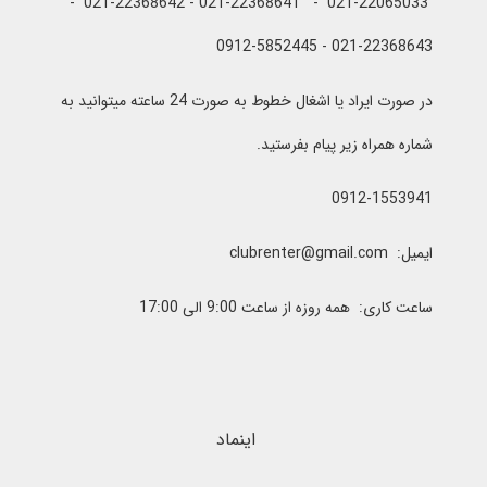
021-22065033 - 021-22368641 - 021-22368642 -
021-22368643 - 0912-5852445
در صورت ایراد یا اشغال خطوط به صورت 24 ساعته میتوانید به
شماره همراه زیر پیام بفرستید.
0912-1553941
ایمیل: clubrenter@gmail.com
ساعت کاری: همه روزه از ساعت 9:00 الی 17:00
اینماد