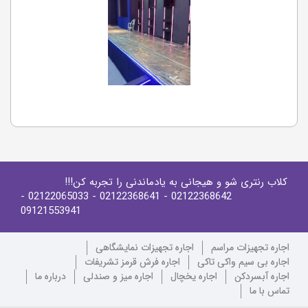
کلاب رنتری شو و هیجانی به یادماندنی را تجربه کن!!!
-
- 02122065033
- 02122368641
02122368642
09121553941
اجاره تجهیزات مراسم
اجاره تجهیزات نمایشگاهی
اجاره بی سیم واکی تاکی
اجاره فرش قرمز تشریفات
اجاره آبسردکن
اجاره یخچال
اجاره میز و صندلی
درباره ما
تماس با ما