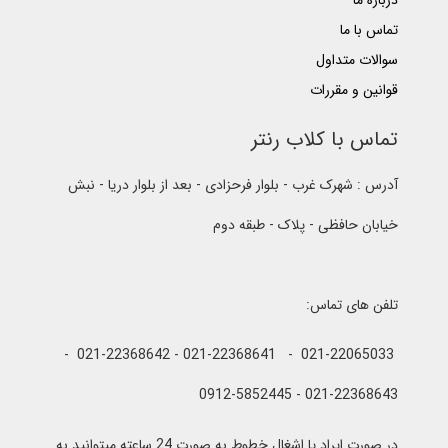
درباره ما
تماس با ما
سوالات متداول
قوانین و مقررات
تماس با کلاب رنتر
آدرس : شهرک غرب - بلوار فرحزادی - بعد از بلوار دریا - نبش
خیابان حافظی - پلاک - طبقه دوم
تلفن های تماس:
021-22065033 - 021-22368641 - 021-22368642 -
021-22368643 - 0912-5852445
در صورت ایراد یا اشغال خطوط به صورت 24 ساعته میتوانید به