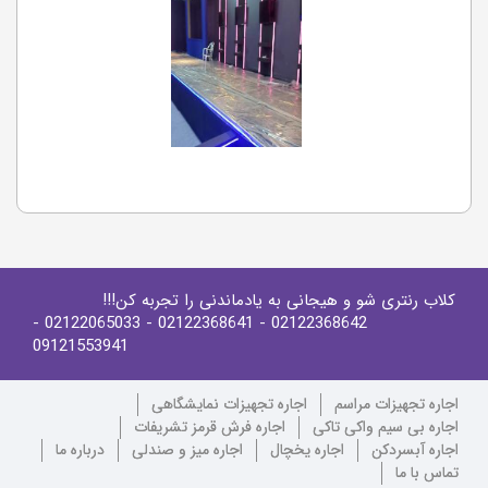
کلاب رنتری شو و هیجانی به یادماندنی را تجربه کن!!!
-
- 02122065033
- 02122368641
02122368642
09121553941
اجاره تجهیزات مراسم
اجاره تجهیزات نمایشگاهی
اجاره بی سیم واکی تاکی
اجاره فرش قرمز تشریفات
اجاره آبسردکن
اجاره یخچال
اجاره میز و صندلی
درباره ما
تماس با ما