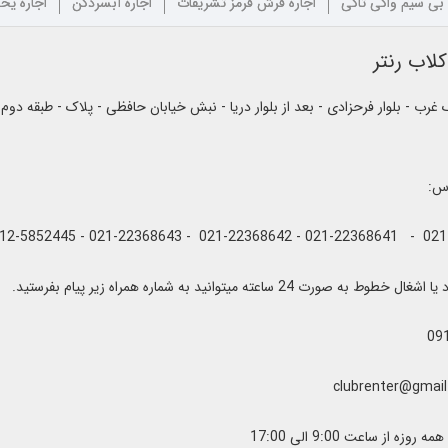
 بی سیم واکی تاکی
اجاره فرش قرمز تشریفات
اجاره آبسردکن
اجاره یخ
لاب رنتر
رب - بلوار فرحزادی - بعد از بلوار دریا - نبش خیابان حافظی - پلاک - طبقه دوم
اس:
به صورت 24 ساعته میتوانید به شماره همراه زیر پیام بفرستید.
09
زه از ساعت 9:00 الی 17:00