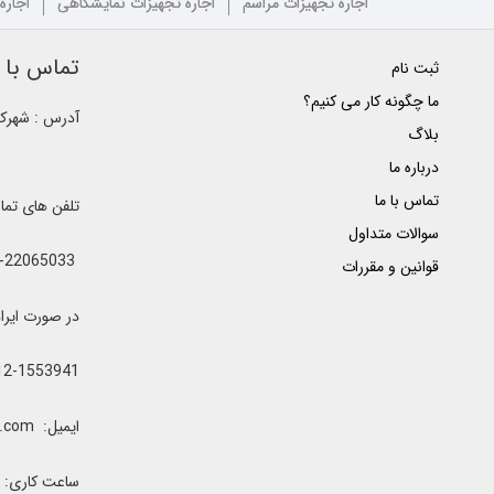
اجاره تجهیزات مراسم
اجاره تجهیزات نمایشگاهی
اجاره
تماس با ک
ثبت نام
ما چگونه کار می کنیم؟
آدرس : شهرک غ
بلاگ
درباره ما
تماس با ما
تلفن های تم
سوالات متداول
021-22065033 - 021-22368641 - 021-22368642 - 021-22368643 - 0912-5852445
قوانین و مقررات
در صورت ایراد یا اشغال خطوط 
12-1553941
ایمیل: clubrenter@gmail.com
ساعت کاری: همه رو