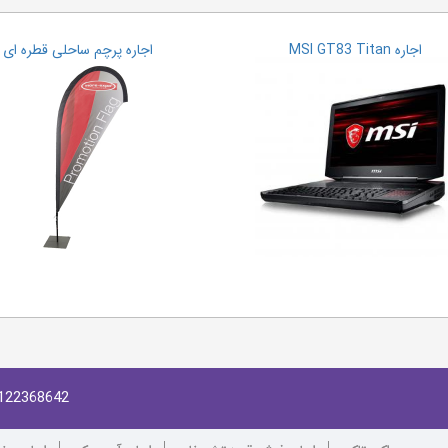
اجاره MSI GT83 Titan
اجاره پرچم ساحلی قطره ای
122368642