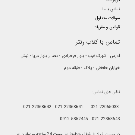
درباره ما
تماس با ما
سوالات متداول
قوانین و مقررات
تماس با کلاب رنتر
آدرس : شهرک غرب - بلوار فرحزادی - بعد از بلوار دریا - نبش
خیابان حافظی - پلاک - طبقه دوم
تلفن های تماس:
021-22065033 - 021-22368641 - 021-22368642 -
021-22368643 - 0912-5852445
در صورت ایراد یا اشغال خطوط به صورت 24 ساعته میتوانید به