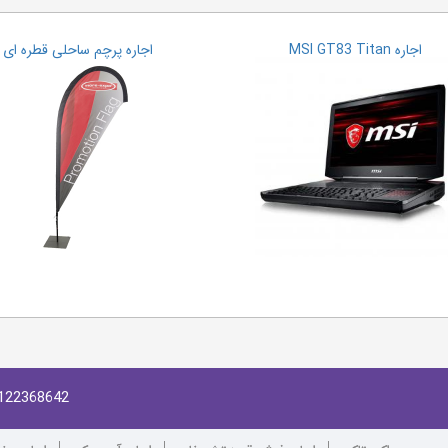
اجاره MSI GT83 Titan
اجاره پرچم ساحلی قطره ای
122368642