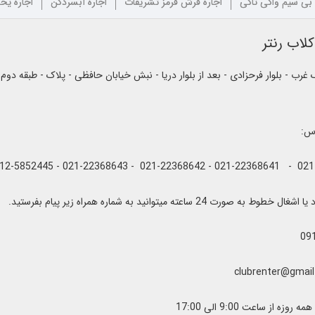
 بی سیم واکی تاکی
اجاره فرش قرمز تشریفات
اجاره آبسردکن
اجاره یخ
لاب رنتر
رب - بلوار فرحزادی - بعد از بلوار دریا - نبش خیابان حافظی - پلاک - طبقه دوم
اس:
به صورت 24 ساعته میتوانید به شماره همراه زیر پیام بفرستید.
09
زه از ساعت 9:00 الی 17:00