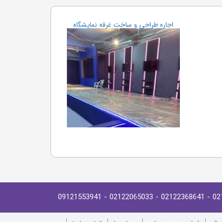
اجاره طراحی و ساخت غرفه نمایشگاه
- 09121553941
- 02122065033
- 02122368641
02