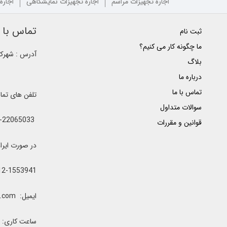
اجاره تجهیزات مراسم
اجاره تجهیزات نمایشگاهی
اجاره
تماس با ک
ثبت نام
ما چگونه کار می کنیم؟
آدرس : شهرک غ
بلاگ
درباره ما
تماس با ما
تلفن های تم
سوالات متداول
021-22065033 - 021-22368641 - 021-22368642 - 021-22368643 - 0912-5852445
قوانین و مقررات
در صورت ایراد یا اشغال خطوط 
12-1553941
ایمیل: clubrenter@gmail.com
ساعت کاری: همه رو