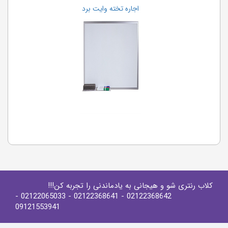
اجاره تخته وایت برد
کلاب رنتری شو و هیجانی به یادماندنی را تجربه کن!!!
-
- 02122065033
- 02122368641
02122368642
09121553941