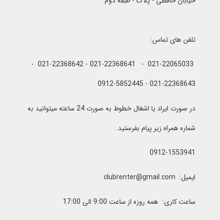
خیابان حافظی - پلاک - طبقه دوم
تلفن های تماس:
021-22065033 - 021-22368641 - 021-22368642 -
021-22368643 - 0912-5852445
در صورت ایراد یا اشغال خطوط به صورت 24 ساعته میتوانید به
شماره همراه زیر پیام بفرستید.
0912-1553941
ایمیل: clubrenter@gmail.com
ساعت کاری: همه روزه از ساعت 9:00 الی 17:00