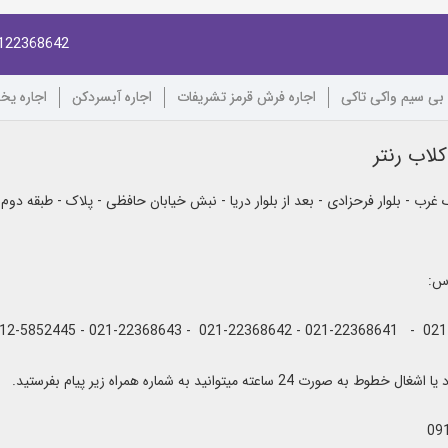
122368642
 بی سیم واکی تاکی
اجاره فرش قرمز تشریفات
اجاره آبسردکن
اجاره یخ
لاب رنتر
رب - بلوار فرحزادی - بعد از بلوار دریا - نبش خیابان حافظی - پلاک - طبقه دوم
اس:
به صورت 24 ساعته میتوانید به شماره همراه زیر پیام بفرستید.
09