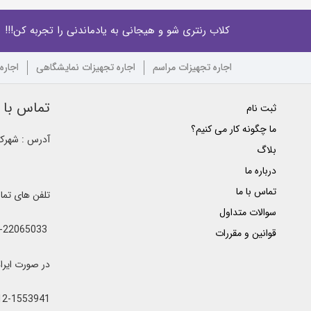
کلاب رنتری شو و هیجانی به یادماندنی را تجربه کن!!!
اجاره تجهیزات مراسم
اجاره تجهیزات نمایشگاهی
اجاره
تماس با ک
ثبت نام
ما چگونه کار می کنیم؟
آدرس : شهرک غ
بلاگ
درباره ما
تماس با ما
تلفن های تم
سوالات متداول
021-22065033 - 021-22368641 - 021-22368642 - 021-22368643 - 0912-5852445
قوانین و مقررات
در صورت ایراد یا اشغال خطوط 
12-1553941