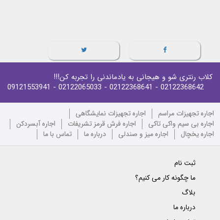
کلاب رنتری شو و هیجانی به یادماندنی را تجربه کن!!!
- 09121553941
- 02122065033
- 02122368641
02122368642
اجاره تجهیزات مراسم
اجاره تجهیزات نمایشگاهی
اجاره بی سیم واکی تاکی
اجاره فرش قرمز تشریفات
اجاره آبسردکن
اجاره یخچال
اجاره میز و صندلی
درباره ما
تماس با ما
ثبت نام
ما چگونه کار می کنیم؟
بلاگ
درباره ما