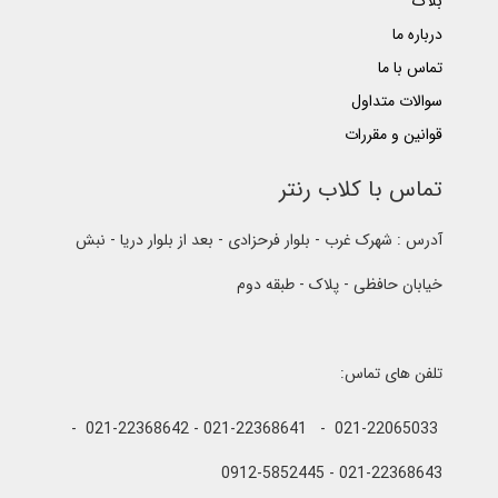
بلاگ
درباره ما
تماس با ما
سوالات متداول
قوانین و مقررات
تماس با کلاب رنتر
آدرس : شهرک غرب - بلوار فرحزادی - بعد از بلوار دریا - نبش
خیابان حافظی - پلاک - طبقه دوم
تلفن های تماس:
021-22065033 - 021-22368641 - 021-22368642 -
021-22368643 - 0912-5852445