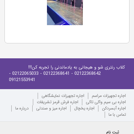
کلاب رنتری شو و هیجانی به یادماندنی را تجربه کن!!!
-
- 02122065033
- 02122368641
02122368642
09121553941
اجاره تجهیزات مراسم
اجاره تجهیزات نمایشگاهی
اجاره بی سیم واکی تاکی
اجاره فرش قرمز تشریفات
اجاره آبسردکن
اجاره یخچال
اجاره میز و صندلی
درباره ما
تماس با ما
ثبت نام