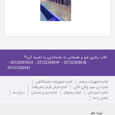
کلاب رنتری شو و هیجانی به یادماندنی را تجربه کن!!!
-
- 02122065033
- 02122368641
02122368642
09121553941
اجاره تجهیزات مراسم
اجاره تجهیزات نمایشگاهی
اجاره بی سیم واکی تاکی
اجاره فرش قرمز تشریفات
اجاره آبسردکن
اجاره یخچال
اجاره میز و صندلی
درباره ما
تماس با ما
ثبت نام