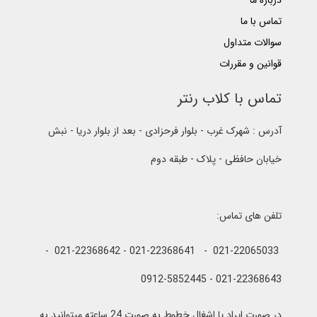
درباره ما
تماس با ما
سوالات متداول
قوانین و مقررات
تماس با کلاب رنتر
آدرس : شهرک غرب - بلوار فرحزادی - بعد از بلوار دریا - نبش
خیابان حافظی - پلاک - طبقه دوم
تلفن های تماس:
021-22065033 - 021-22368641 - 021-22368642 -
021-22368643 - 0912-5852445
در صورت ایراد یا اشغال خطوط به صورت 24 ساعته میتوانید به