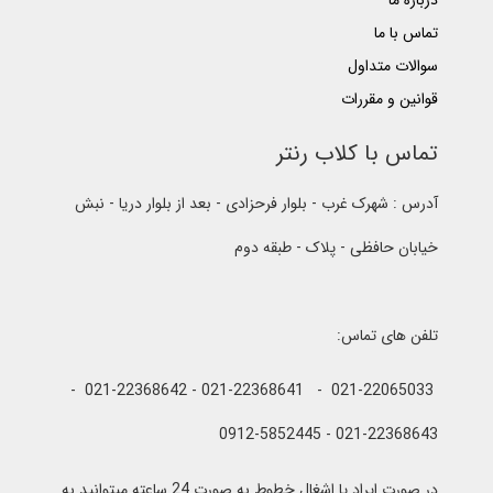
درباره ما
تماس با ما
سوالات متداول
قوانین و مقررات
تماس با کلاب رنتر
آدرس : شهرک غرب - بلوار فرحزادی - بعد از بلوار دریا - نبش
خیابان حافظی - پلاک - طبقه دوم
تلفن های تماس:
021-22065033 - 021-22368641 - 021-22368642 -
021-22368643 - 0912-5852445
در صورت ایراد یا اشغال خطوط به صورت 24 ساعته میتوانید به