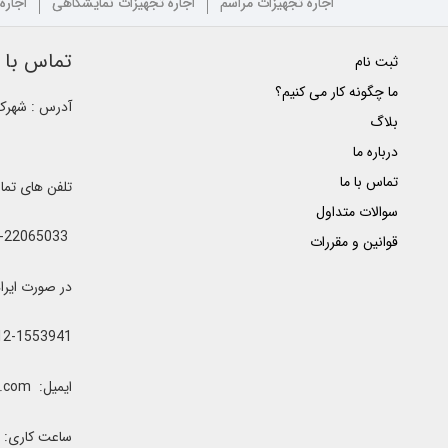
اجاره تجهیزات مراسم
اجاره تجهیزات نمایشگاهی
اجاره
تماس با ک
ثبت نام
ما چگونه کار می کنیم؟
آدرس : شهرک غ
بلاگ
درباره ما
تماس با ما
تلفن های تم
سوالات متداول
021-22065033 - 021-22368641 - 021-22368642 - 021-22368643 - 0912-5852445
قوانین و مقررات
در صورت ایراد یا اشغال خطوط 
12-1553941
ایمیل: clubrenter@gmail.com
ساعت کاری: همه رو