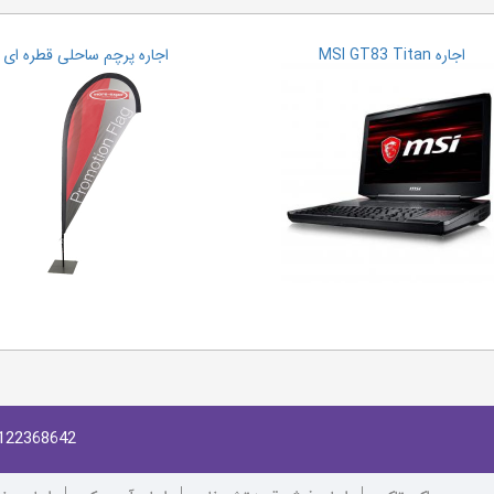
اجاره MSI GT83 Titan
اجاره پرچم ساحلی قطره ای
122368642