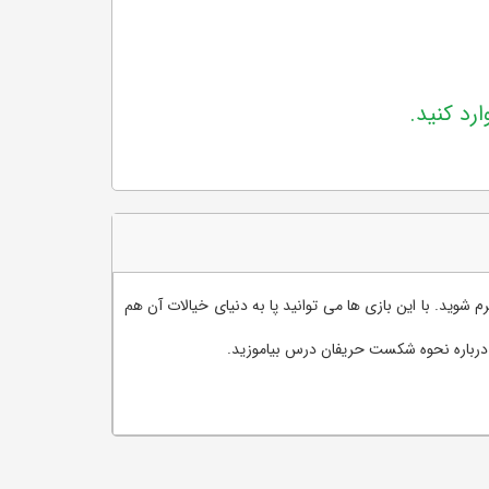
ارد کنید.
Dark Souls III The Fire Fades Editi ، برای کنسول پلی استیشن 4 است که می توانید مانند سری قبلی بازی Dark Souls سرگرم شوید. با این بازی ها می توانید پا به دنیای خیالات آن هم
خود درباره نحوه شکست حریفان درس بیاموزید.