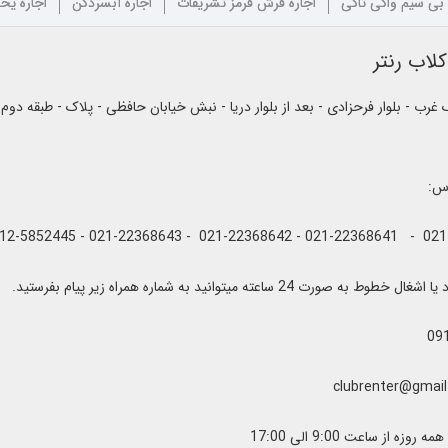
 بی سیم واکی تاکی
اجاره فرش قرمز تشریفات
اجاره آبسردکن
اجاره یخ
لاب رنتر
رب - بلوار فرحزادی - بعد از بلوار دریا - نبش خیابان حافظی - پلاک - طبقه دوم
اس:
به صورت 24 ساعته میتوانید به شماره همراه زیر پیام بفرستید.
09
زه از ساعت 9:00 الی 17:00