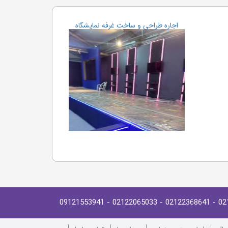
اجاره طراحی و ساخت غرفه نمایشگاه
- 09121553941
- 02122065033
- 02122368641
02