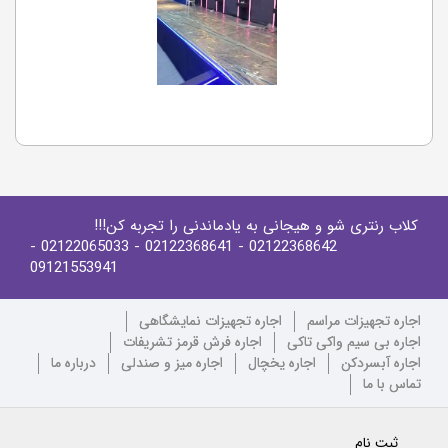
کلاب رنتری شو و هیجانی به یادماندنی را تجربه کن!!!
-
- 02122065033
- 02122368641
02122368642
09121553941
اجاره تجهیزات مراسم
اجاره تجهیزات نمایشگاهی
اجاره بی سیم واکی تاکی
اجاره فرش قرمز تشریفات
اجاره آبسردکن
اجاره یخچال
اجاره میز و صندلی
درباره ما
تماس با ما
ثبت نام