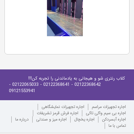
کلاب رنتری شو و هیجانی به یادماندنی را تجربه کن!!!
-
- 02122065033
- 02122368641
02122368642
09121553941
اجاره تجهیزات مراسم
اجاره تجهیزات نمایشگاهی
اجاره بی سیم واکی تاکی
اجاره فرش قرمز تشریفات
اجاره آبسردکن
اجاره یخچال
اجاره میز و صندلی
درباره ما
تماس با ما