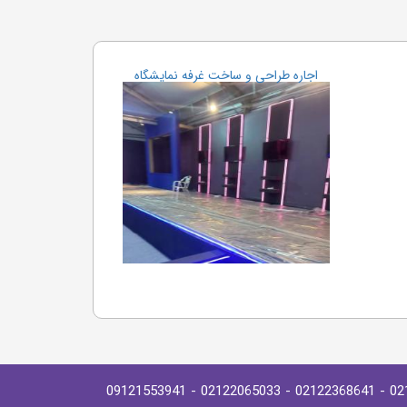
اجاره طراحی و ساخت غرفه نمایشگاه
- 09121553941
- 02122065033
- 02122368641
02