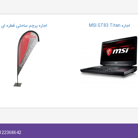
اجاره MSI GT83 Titan
اجاره پرچم ساحلی قطره ای
122368642