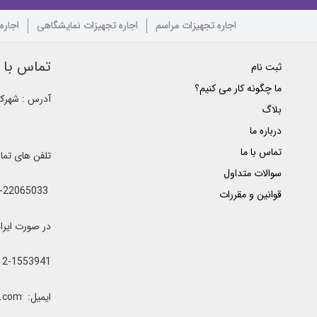
اجاره تجهیزات مراسم
اجاره تجهیزات نمایشگاهی
اجاره
تماس با ک
ثبت نام
ما چگونه کار می کنیم؟
آدرس : شهرک غ
بلاگ
درباره ما
تماس با ما
تلفن های تم
سوالات متداول
021-22065033 - 021-22368641 - 021-22368642 - 021-22368643 - 0912-5852445
قوانین و مقررات
در صورت ایراد یا اشغال خطوط 
12-1553941
ایمیل: clubrenter@gmail.com