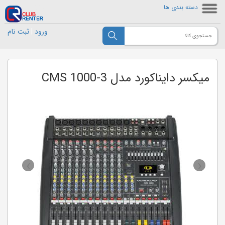
دسته بندی ها
ورود
|
ثبت نام
میکسر دایناکورد مدل CMS 1000-3
›
‹