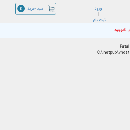
سبد خرید
ورود
0
|
ثبت نام
ی ناموجود
Fatal
C:\Inetpub\vhost