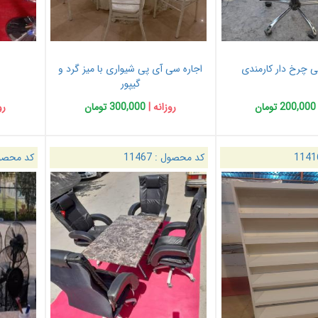
ی چرخ دار کارمندی
اجاره سی آی پی شیواری با میز گرد و
گیپور
200,000 تومان
روزانه |
300,000 تومان
رو
1141
کد محصول :
11467
کد محصو