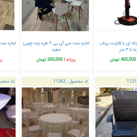
که ای با قابلیت پرتاب
اجاره ست سی آی پی ۴ نفره پایه چوبی
 تا ۳ متر
سفید
400,000 تومان
روزانه |
200,000 تومان
رو
1121
کد محصول :
11263
کد محصو