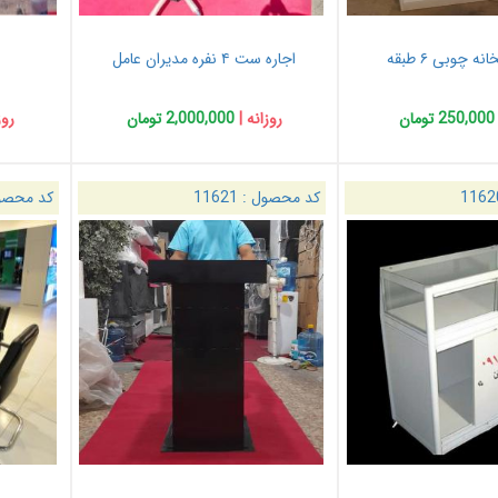
نه چوبی ۶ طبقه
اجاره ست ۴ نفره مدیران عامل
250,000 تومان
روزانه |
2,000,000 تومان
روز
1162
کد محصول :
11621
کد محصو