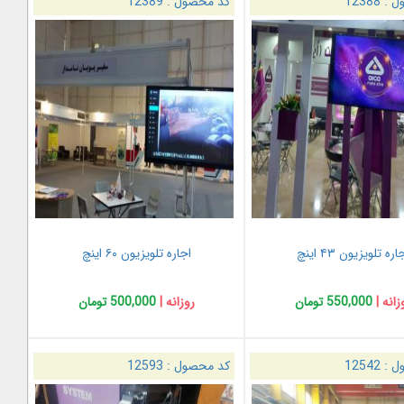
ل :
12388
کد محصول :
12389
اره تلویزیون ۴۳ اینچ
اجاره تلویزیون ۶۰ اینچ
زانه |
550,000 تومان
روزانه |
500,000 تومان
ل :
12542
کد محصول :
12593