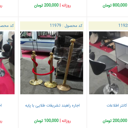
800,000 تومان
روزانه |
200,000 تومان
رو
1192
کد محصول :
11979
کد محصو
کانتر اطلاعات
اجاره راهبند تشریفات طلایی با پایه
اج
200,000 تومان
روزانه |
100,000 تومان
رو