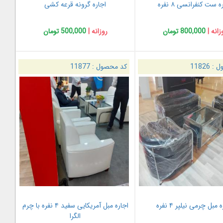
ه ست کنفرانسی ۸ نفره
اجاره گرونه قرعه کشی
زانه |
800,000 تومان
روزانه |
500,000 تومان
ل :
11826
کد محصول :
11877
 مبل چرمی نیلپر ۴ نفره
اجاره مبل آمریکایی سفید ۴ نفره با چرم
الگرا