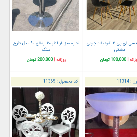
اجاره ست سی آی پی ۴ نفره پایه چوبی
اجاره میز بار قطر ۶۰ ارتفاع ۹۰ مدل طرح
مشکی
سنگ
زانه |
180,000 تومان
روزانه |
200,000 تومان
ل :
11314
کد محصول :
11365