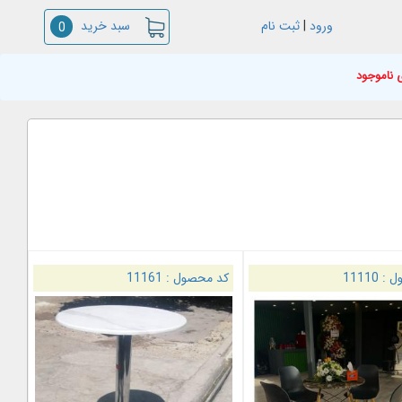
سبد خرید
ورود
|
ثبت نام
0
 ناموجود
ل :
11110
کد محصول :
11161