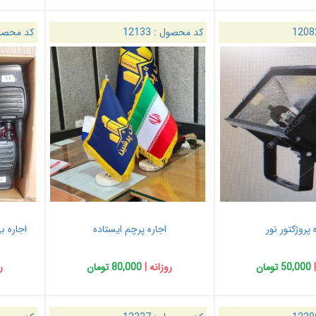
1208
کد محصول :
12133
کد محصو
 پروژکتور نور
اجاره پرچم ایستاده
اجاره ب
|
50,000 تومان
روزانه |
80,000 تومان
ر