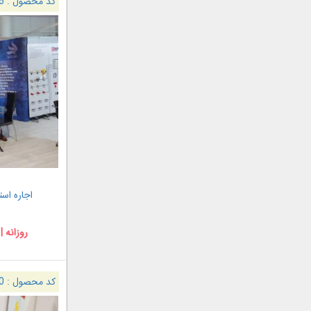
کد محصول :
6
اجاره استند
روزانه |
کد محصول :
0