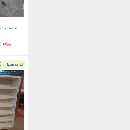
اجاره صندل
روزانه |
کد محصول :
6