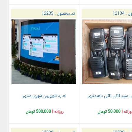
ل :
12134
کد محصول :
12235
ی سیم کاکی تاکی باهندفری
اجاره تلویزیون شهری متری
وزانه |
50,000 تومان
روزانه |
500,000 تومان