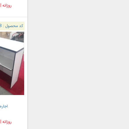
روزانه |
کد محصول :
8
اجاره 
روزانه |