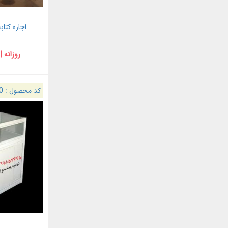
اجاره کتابخا
روزانه |
کد محصول :
0