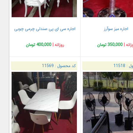
اجاره میز سوآرز
اجاره سی ای پی صندلی چرمی چوبی
زانه |
350,000 تومان
روزانه |
400,000 تومان
ل :
11518
کد محصول :
11569