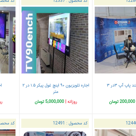
1228
کد محصول :
12337
کد محصو
 پاپ آپ ۳در ۳
اجاره تلویزیون ۹۰ اینچ غول پیکر ۱.۵ در ۲
اج
متر
200,000 تومان
روزانه |
5,000,000 تومان
رو
1244
کد محصول :
12491
کد محصو