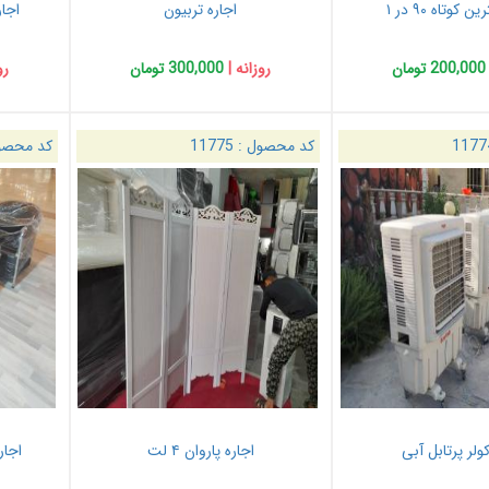
 کوتاه ۹۰ در ۱
اجاره تربیون
اجار
200,000 تومان
روزانه |
300,000 تومان
رو
1177
کد محصول :
11775
کد محصو
کولر پرتابل آبی
اجاره پاروان ۴ لت
اجاره