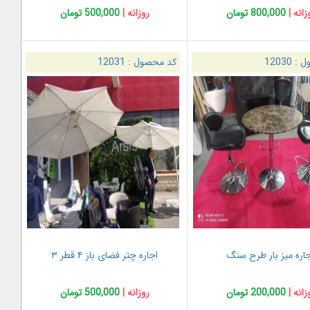
زانه |
800,000 تومان
روزانه |
500,000 تومان
ل :
12030
کد محصول :
12031
اره میز بار طرح سنگ
اجاره چتر فضای باز ۴ قطر ۳
زانه |
200,000 تومان
روزانه |
500,000 تومان